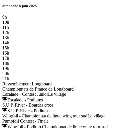
dimanche 8 juin 2025
9h
10h
11h
12h
13h
14h
15h
16h
17h
18h
19h
20h
21h
Rassemblement Longboard
Championnats de France de Longboard
Escalade - Contest Junior
Le village
Escalade - Podiums
S.U.P. River - Boarder cross
S.U.P. River - Podium
Wingfoil - Championnat de ligue wing tour sud
Le village
Pumpfoil Contest - Finale
Wingfoil - Podium Championnat de ligue wing tour sud