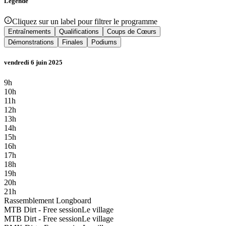
Légende
Cliquez sur un label pour filtrer le programme
Entraînements
Qualifications
Coups de Cœurs
Démonstrations
Finales
Podiums
vendredi 6 juin 2025
9h
10h
11h
12h
13h
14h
15h
16h
17h
18h
19h
20h
21h
Rassemblement Longboard
MTB Dirt - Free session
Le village
MTB Dirt - Free session
Le village