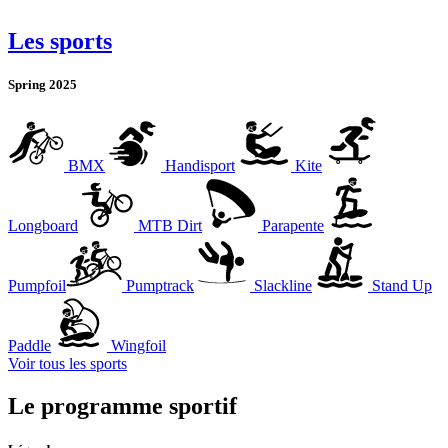
Les sports
Spring 2025
BMX
Handisport
Kite
Longboard
MTB Dirt
Parapente
Pumpfoil
Pumptrack
Slackline
Stand Up
Paddle
Wingfoil
Voir tous les sports
Le programme sportif