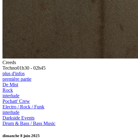
Creeds
Techno
01h30 - 02h45
plus d'infos
première partie
De Mist
Rock
interlude
Pochatt' Crew
Electro / Rock / Funk
interlude
Darkside Events
Drum & Bass / Bass Music
dimanche 8 juin 2025