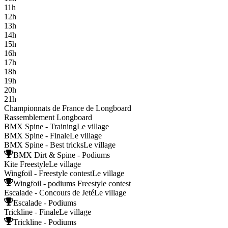
11h
12h
13h
14h
15h
16h
17h
18h
19h
20h
21h
Championnats de France de Longboard
Rassemblement Longboard
BMX Spine - Training
Le village
BMX Spine - Finale
Le village
BMX Spine - Best tricks
Le village
BMX Dirt & Spine - Podiums
Kite Freestyle
Le village
Wingfoil - Freestyle contest
Le village
Wingfoil - podiums Freestyle contest
Escalade - Concours de Jeté
Le village
Escalade - Podiums
Trickline - Finale
Le village
Trickline - Podiums