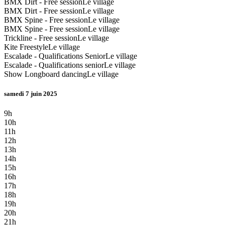
BMX Dirt - Free session
Le village
BMX Dirt - Free session
Le village
BMX Spine - Free session
Le village
BMX Spine - Free session
Le village
Trickline - Free session
Le village
Kite Freestyle
Le village
Escalade - Qualifications Senior
Le village
Escalade - Qualifications senior
Le village
Show Longboard dancing
Le village
samedi 7 juin 2025
9h
10h
11h
12h
13h
14h
15h
16h
17h
18h
19h
20h
21h