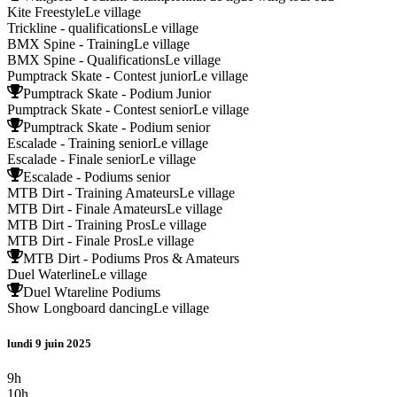
Kite Freestyle
Le village
Trickline - qualifications
Le village
BMX Spine - Training
Le village
BMX Spine - Qualifications
Le village
Pumptrack Skate - Contest junior
Le village
Pumptrack Skate - Podium Junior
Pumptrack Skate - Contest senior
Le village
Pumptrack Skate - Podium senior
Escalade - Training senior
Le village
Escalade - Finale senior
Le village
Escalade - Podiums senior
MTB Dirt - Training Amateurs
Le village
MTB Dirt - Finale Amateurs
Le village
MTB Dirt - Training Pros
Le village
MTB Dirt - Finale Pros
Le village
MTB Dirt - Podiums Pros & Amateurs
Duel Waterline
Le village
Duel Wtareline Podiums
Show Longboard dancing
Le village
lundi 9 juin 2025
9h
10h