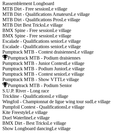
Rassemblement Longboard
MTB Dirt - Free session
Le village
MTB Dirt - Qualifications Amateurs
Le village
MTB Dirt - Qualifications Pros
Le village
MTB Dirt Best Tricks
Le village
BMX Spine - Free session
Le village
BMX Spine - Free session
Le village
Escalade - Qualifications senior
Le village
Escalade - Qualifications senior
Le village
Pumptrack MTB - Contest draisiennes
Le village
Pumptrack MTB - Podium draisiennes
Pumptrack MTB - Junior Contest
Le village
Pumptrack MTB - Podium Junior
Le village
Pumptrack MTB - Contest senior
Le village
Pumptrack MTB - Show VTT
Le village
Pumptrack MTB - Podium Senior
S.U.P. River - Long race
Trickline - Qualifications
Le village
Wingfoil - Championnat de ligue wing tour sud
Le village
Pumpfoil Contest - Qualifications
Le village
Kite Freestyle
Le village
Duel Waterline
Le village
BMX Dirt - Best Tricks
Le village
Show Longboard dancing
Le village