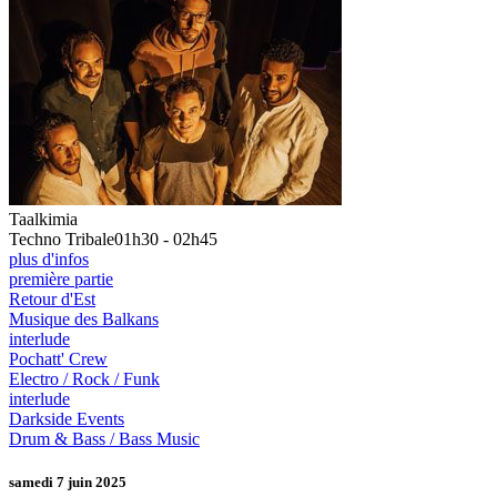
Taalkimia
Techno Tribale
01h30 - 02h45
plus d'infos
première partie
Retour d'Est
Musique des Balkans
interlude
Pochatt' Crew
Electro / Rock / Funk
interlude
Darkside Events
Drum & Bass / Bass Music
samedi 7 juin 2025