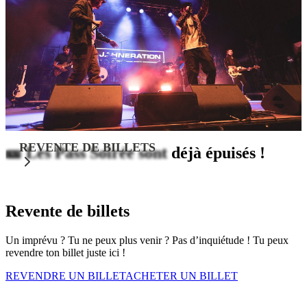
REVENTE DE BILLETS
🎫 Les Pass Soirée sont déjà épuisés !
Revente de billets
Un imprévu ? Tu ne peux plus venir ? Pas d’inquiétude ! Tu peux
revendre ton billet juste ici !
REVENDRE UN BILLET
ACHETER UN BILLET