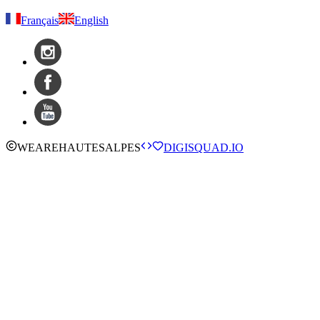
Français
English
WE
ARE
HAUTESALPES
DIGISQUAD.IO