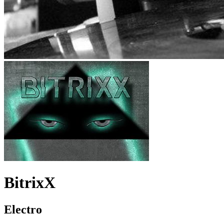
BitrixX
Electro