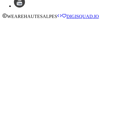
WE
ARE
HAUTESALPES
DIGISQUAD.IO