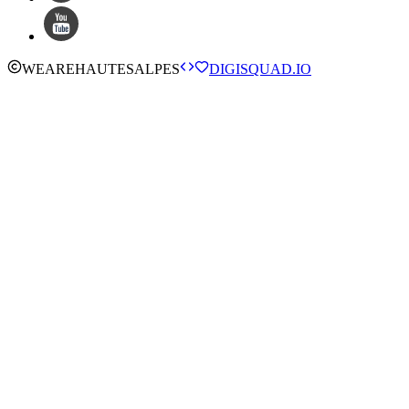
WE
ARE
HAUTESALPES
DIGISQUAD.IO