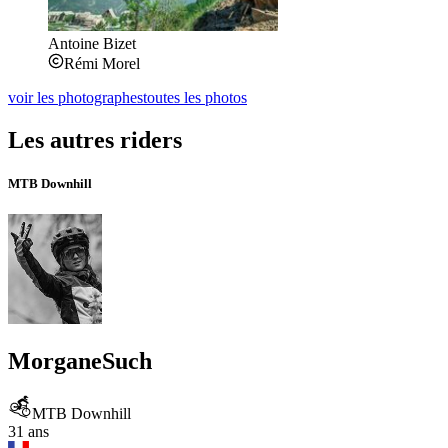
Antoine Bizet
Rémi Morel
voir les photographes
toutes les photos
Les autres riders
MTB Downhill
Morgane
Such
MTB Downhill
31 ans