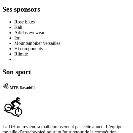
Ses sponsors
Rose bikes
Kali
Adidas eyewear
Ion
Mountainbiker versailles
Ht components
Rlimite
Son sport
MTB Downhill
La DH ne reviendra malheureusement pas cette année. L’équipe
travaille d’arrache-pied pour un futur retour de la compétition.