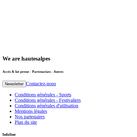
We
are
hautesalpes
Accès & kit presse - Partenariats - Autres
Contactez-nous
Newsletter
Conditions générales - Sports
Conditions générales - Festivaliers
Conditions générales d'utilisation
Mentions légales
Nos partenaires
Plan du site
Infoline