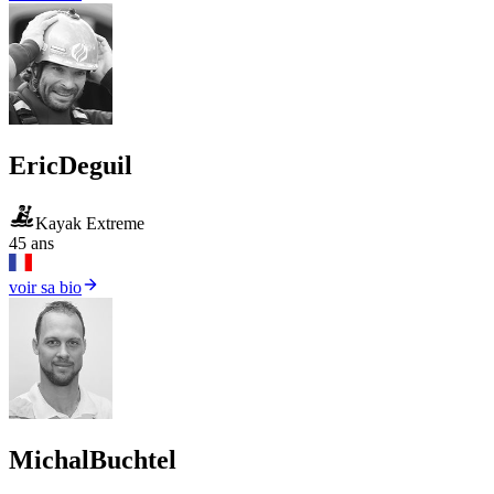
Eric
Deguil
Kayak Extreme
45 ans
voir sa bio
Michal
Buchtel